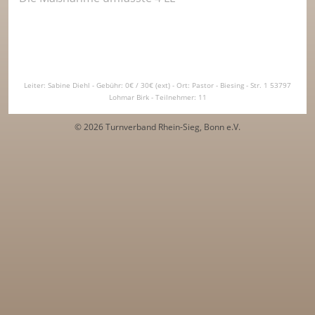
Leiter: Sabine Diehl - Gebühr: 0€ / 30€ (ext) - Ort: Pastor - Biesing - Str. 1 53797
Lohmar Birk - Teilnehmer: 11
© 2026 Turnverband Rhein-Sieg, Bonn e.V.