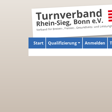
Turnverband
Rhein-Sieg, Bonn e.V.
Verband für Breiten-, Freizeit-, Gesundheits- und Leistung
Start
Qualifizierung
Anmelden