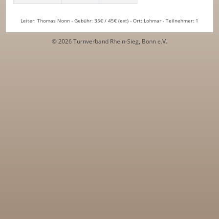
Leiter: Thomas Nonn - Gebühr: 35€ / 45€ (ext) - Ort: Lohmar - Teilnehmer: 1
© 2026 Turnverband Rhein-Sieg, Bonn e.V.