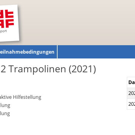
sport
Teilnahmebedingungen
 2 Trampolinen (2021)
D
20
ktive Hilfestellung
20
llung
llung