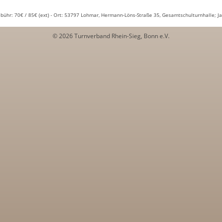
bühr: 70€ / 85€ (ext) - Ort: 53797 Lohmar, Hermann-Löns-Straße 35, Gesamtschulturnhalle; Ja
© 2026 Turnverband Rhein-Sieg, Bonn e.V.