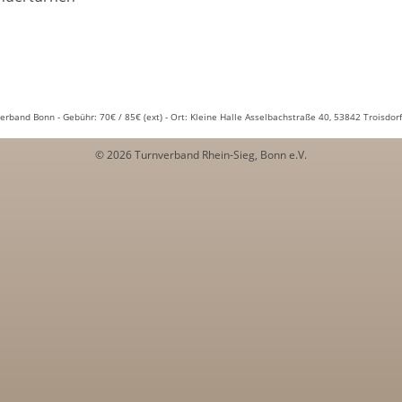
erband Bonn - Gebühr: 70€ / 85€ (ext) - Ort: Kleine Halle Asselbachstraße 40, 53842 Troisdorf
© 2026 Turnverband Rhein-Sieg, Bonn e.V.