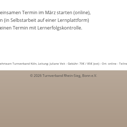
meinsamen Termin im März starten (online),
 (in Selbstarbeit auf einer Lernplattform)
 einen Termin mit Lernerfolgskontrolle.
Lehrteam Turnverband Köln, Leitung: Juliane Veit - Gebühr: 70€ / 85€ (ext) - Ort: online - Teil
© 2026 Turnverband Rhein-Sieg, Bonn e.V.