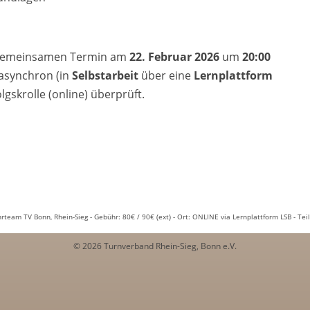
m gemeinsamen Termin am
22. Februar 2026
um
20:00
 asynchron (in
Selbstarbeit
über eine
Lernplattform
lgskrolle (online) überprüft.
hrteam TV Bonn, Rhein-Sieg - Gebühr: 80€ / 90€ (ext) - Ort: ONLINE via Lernplattform LSB - Te
© 2026 Turnverband Rhein-Sieg, Bonn e.V.