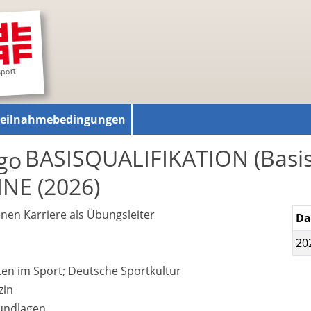
sport
Teilnahmebedingungen
BASISQUALIFIKATION (Basis
INE (2026)
enen Karriere als Übungsleiter
D
20
n im Sport; Deutsche Sportkultur
zin
rundlagen